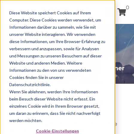
0
Diese Website speichert Cookies auf Ihrem
Computer. Diese Cookies werden verwendet, um
Informationen darüber zu sammeln, wie Sie mit
unserer Website interagieren. Wir verwenden
diese Informationen, um Ihre Browser-Erfahrung zu
VERTRIEBSPARTNER
verbessern und anzupassen, sowie für Analysen
SUCHEN
und Messungen zu unseren Besuchern auf dieser
Website und anderen Medien. Weitere
Wir haben eine Vielzahl verschiedener
Informationen zu den von uns verwendeten
Partnerprogramme.
Cookies finden Sie in unserer
Datenschutzrichtlinie.
Wenn Sie ablehnen, werden Ihre Informationen
beim Besuch dieser Website nicht erfasst. Ein
Vertriebspartner suchen
einzelnes Cookie wird in Ihrem Browser gesetzt,
um daran zu erinnern, dass Sie nicht nachverfolgt
Sie möchten gerne einen Vertriebspartner in
werden möchten.
Ihrer Umgebung finden, oder wünschen eine
Cookie-Einstellungen
persönliche Beratung zum Thema