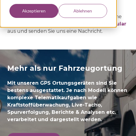
Fahrzeugortung oder Tachographen?
Akzeptieren
Ablehnen
Um Ihnen einen Vertriebspartner in Ihrer Nähe
zu nennen, füllen Sie bitte das
Kontaktformular
aus und senden Sie uns eine Nachricht.
Mehr als nur Fahrzeugortung
Mit unseren GPS Ortungsgeräten sind Sie
bestens ausgestattet. Je nach Modell können
komplexe Telematikaufgaben wie
Kraftstoffüberwachung, Live-Tacho,
Spurverfolgung, Berichte & Analysen etc.
verarbeitet und dargestellt werden.