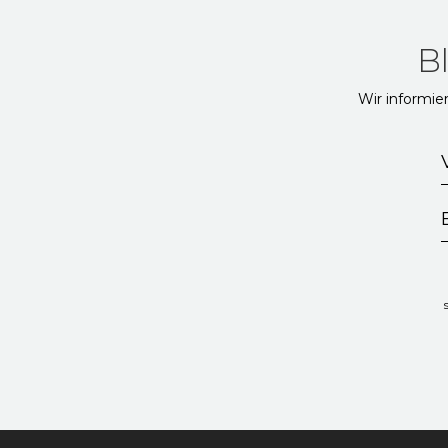
B
Wir informie