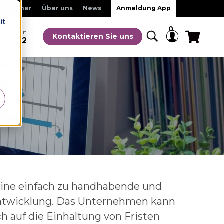
Partner
Über uns
News
Anmeldung App
it
0
Sie uns an
Kontaktieren Sie uns
929502
t eine einfach zu handhabende und
entwicklung. Das Unternehmen kann
h auf die Einhaltung von Fristen