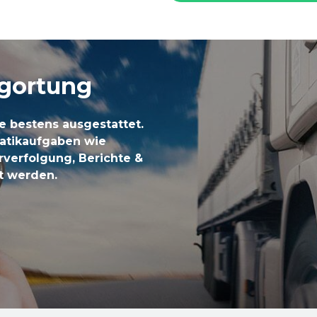
ugortung
e bestens ausgestattet.
atikaufgaben wie
rverfolgung, Berichte &
lt werden.