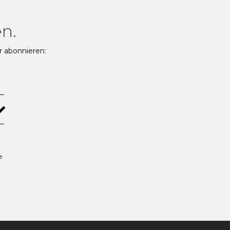
n.
r abonnieren:
e