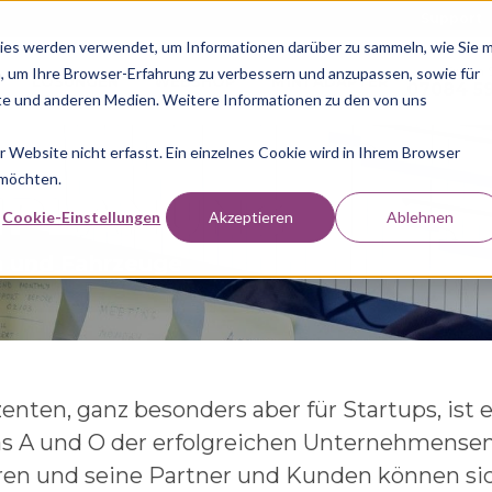
Support
ies werden verwendet, um Informationen darüber zu sammeln, wie Sie m
Rufen 
, um Ihre Browser-Erfahrung zu verbessern und anzupassen, sowie für
LÖSUNGEN
WEBSHOP
M1N1 ADAPTER
07084 5
e und anderen Medien. Weitere Informationen zu den von uns
Website nicht erfasst. Ein einzelnes Cookie wird in Ihrem Browser
 möchten.
NPLANUNG
Cookie-Einstellungen
Akzeptieren
Ablehnen
n und Fahrzeuge
zenten, ganz besonders aber für Startups, is
as A und O der erfolgreichen Unternehmens
ren und seine Partner und Kunden können sic