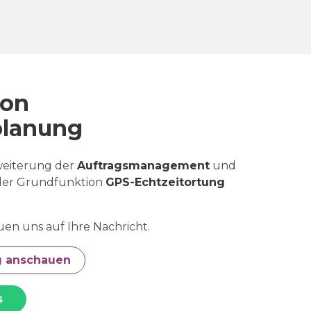
ion
planung
rweiterung der
Auftragsmanagement
und
 der Grundfunktion
GPS-Echtzeitortung
uen uns auf Ihre Nachricht.
g anschauen
s