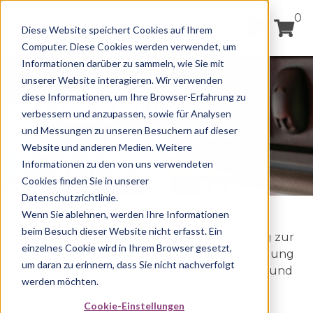
0
Diese Website speichert Cookies auf Ihrem
Computer. Diese Cookies werden verwendet, um
Informationen darüber zu sammeln, wie Sie mit
unserer Website interagieren. Wir verwenden
diese Informationen, um Ihre Browser-Erfahrung zu
TACHOMOTIVE
verbessern und anzupassen, sowie für Analysen
und Messungen zu unseren Besuchern auf dieser
Software zur Archivierung und
Website und anderen Medien. Weitere
Auswertung von digitalen
Informationen zu den von uns verwendeten
Tachographendaten
Cookies finden Sie in unserer
Datenschutzrichtlinie.
Wenn Sie ablehnen, werden Ihre Informationen
beim Besuch dieser Website nicht erfasst. Ein
Tachomotive ist eine internetbasierte Lösung zur
einzelnes Cookie wird in Ihrem Browser gesetzt,
rechtskonformen Archivierung und Auswertung
um daran zu erinnern, dass Sie nicht nachverfolgt
der Daten aus dem digitalen Tachographen und
werden möchten.
der Fahrerkarte.
Cookie-Einstellungen