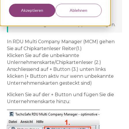
Hier finden Sie die Antwort auf Ihre Frage:
Akzeptieren
Ablehnen
"
Unternehmenskarte hinzufügen
".
Digitalflotte bietet präzise Hilfestellungen
und Anleitungen für alle Support-Anfragen.
In RDU Multi Company Manager (MCM) gehen
Sie auf Chipkartenleser Reiter(1.)
Klicken Sie auf die unbekannte
Unlernehmenskarte/Chipkartenleser (2.)
Anschliessend auf + Button (3.) unten links
klicken (+ Button aktiv nur wenn unbekannte
Unternehmenskarten gesteckt sind)
Klicken Sie auf der + Button und fügen Sie die
Unternehmenskarte hinzu: