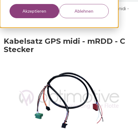
Home >
Alle Produkte >
Zubehör
>
Kabelsatz GPS midi -
Akzeptieren
Ablehnen
mRDD - C Stecker
Kabelsatz GPS midi - mRDD - C
Stecker