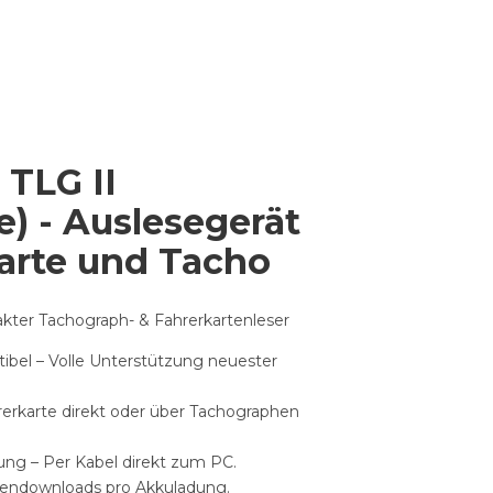
 TLG II
) - Auslesegerät
karte und Tacho
kter Tachograph- & Fahrerkartenleser
bel – Volle Unterstützung neuester
hrerkarte direkt oder über Tachographen
ng – Per Kabel direkt zum PC.
rtendownloads pro Akkuladung.