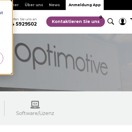
Partner
Über uns
News
Anmeldung App
it
0
Rufen Sie uns an
Kontaktieren Sie uns
07084 5929502
Software/Lizenz