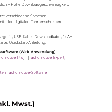
dlich – Hohe Downloadgeschwindigkeit,
tzt verschiedene Sprachen.
it allen digitalen Fahrtenschreibern.
segerät, USB-Kabel, Downloadkabel, 1x AA-
arte, Quickstart-Anleitung.
ssoftware (Web-Anwendung):
homotive Pro
] | [
Tachomotive Expert
]
rten Tachomotive-Software
nkl. Mwst.)