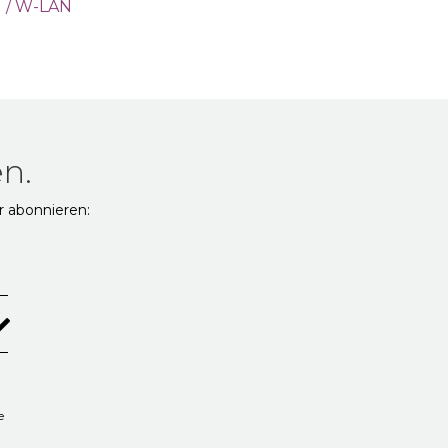
N / W-LAN
n.
r abonnieren:
e