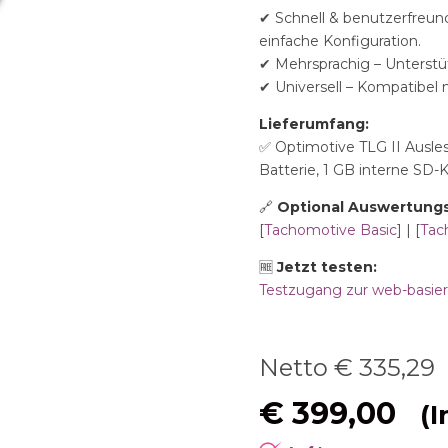
✔ Schnell & benutzerfreun
einfache Konfiguration.
✔ Mehrsprachig – Unterstü
✔ Universell – Kompatibel m
Lieferumfang:
✅ Optimotive TLG II Ausle
Batterie, 1 GB interne SD-K
🔗
Optional Auswertung
[
Tachomotive Basic
] | [
Tac
🆓
Jetzt testen:
Testzugang zur web-basie
Netto €
335,29
€
399,00
(I