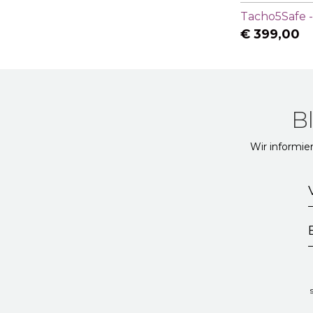
Tacho5Safe -
€
399,00
B
Wir informie