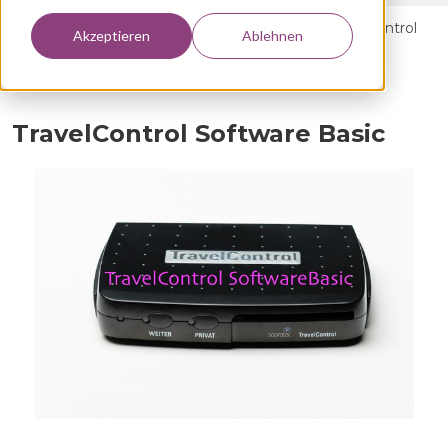
Home >
Alle Produkte >
Software/Lizenz
>
TravelControl
Akzeptieren
Ablehnen
Software Basic
TravelControl Software Basic